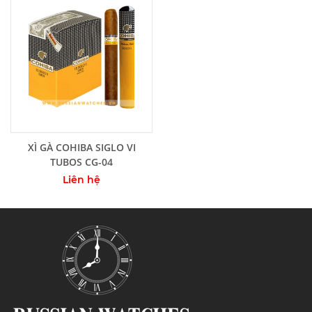
Thêm vào giỏ hàng
XÌ GÀ COHIBA SIGLO VI
TUBOS CG-04
Liên hệ