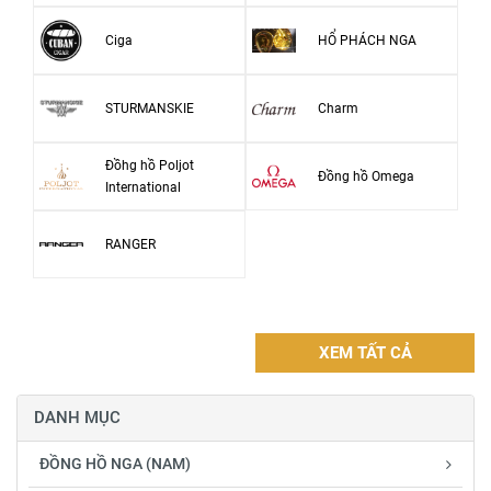
Ciga
HỔ PHÁCH NGA
STURMANSKIE
Charm
Đồhg hồ Poljot
Đồng hồ Omega
International
RANGER
XEM TẤT CẢ
DANH MỤC
ĐỒNG HỒ NGA (NAM)