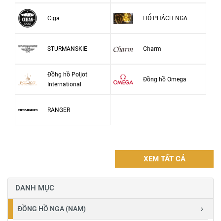
Ciga
HỔ PHÁCH NGA
STURMANSKIE
Charm
Đồhg hồ Poljot
Đồng hồ Omega
International
RANGER
XEM TẤT CẢ
DANH MỤC
ĐỒNG HỒ NGA (NAM)