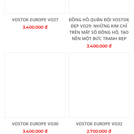
Thêm vào giỏ hàng
Thêm vào giỏ hàng
VOSTOK EUROPE VO27
ĐỒNG HỒ QUÂN ĐỘI VOSTOK
ĐẸP VO29: NHỮNG KIM CHỈ
3.400.000 đ
TRÊN MẶT SỐ ĐỒNG HỒ, TẠO
NỀN MỘT BỨC TRANH ĐẸP
3.400.000 đ
Thêm vào giỏ hàng
Thêm vào giỏ hàng
VOSTOK EUROPE VO30
VOSTOK EUROPE VO32
3.400.000 đ
2.700.000 đ