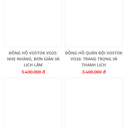
Thêm vào giỏ hàng
Thêm vào giỏ hàng
ĐỒNG HỒ VOSTOK VO25:
ĐỒNG HỒ QUÂN ĐỘI VOSTOK
NHẸ NHÀNG, ĐƠN GIẢN VÀ
VO26: TRANG TRỌNG VÀ
LỊCH LÃM
THANH LỊCH
3.400.000 đ
3.400.000 đ