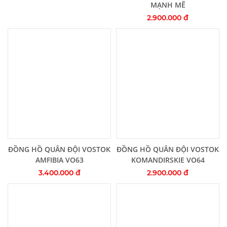
MẠNH MẼ
2.900.000 đ
Thêm vào giỏ hàng
Thêm vào giỏ hàng
ĐỒNG HỒ QUÂN ĐỘI VOSTOK
ĐỒNG HỒ QUÂN ĐỘI VOSTOK
AMFIBIA VO63
KOMANDIRSKIE VO64
3.400.000 đ
2.900.000 đ