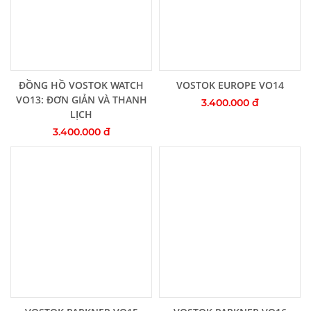
Thêm vào giỏ hàng
Thêm vào giỏ hàng
ĐỒNG HỒ VOSTOK WATCH
VOSTOK EUROPE VO14
VO13: ĐƠN GIẢN VÀ THANH
3.400.000 đ
LỊCH
3.400.000 đ
Thêm vào giỏ hàng
Thêm vào giỏ hàng