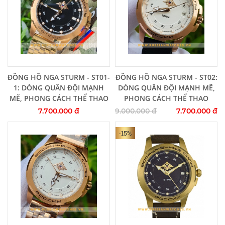
Thêm vào giỏ hàng
Thêm vào giỏ hàng
ĐỒNG HỒ NGA STURM - ST01-
ĐỒNG HỒ NGA STURM - ST02:
1: DÒNG QUÂN ĐỘI MẠNH
DÒNG QUÂN ĐỘI MẠNH MẼ,
MẼ, PHONG CÁCH THỂ THAO
PHONG CÁCH THỂ THAO
7.700.000 đ
9.000.000 đ
7.700.000 đ
-15%