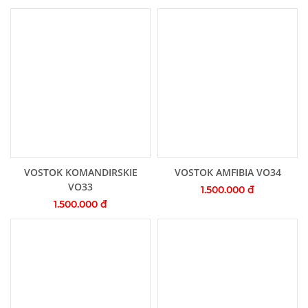
Thêm vào giỏ hàng
Thêm vào giỏ hàng
VOSTOK KOMANDIRSKIE
VOSTOK AMFIBIA VO34
VO33
1.500.000 đ
1.500.000 đ