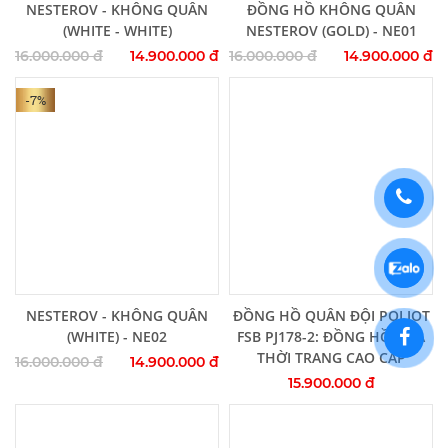
Thêm vào giỏ hàng
Thêm vào giỏ hàng
NESTEROV - KHÔNG QUÂN
ĐỒNG HỒ KHÔNG QUÂN
(WHITE - WHITE)
NESTEROV (GOLD) - NE01
16.000.000 đ
14.900.000 đ
16.000.000 đ
14.900.000 đ
-7%
Thêm vào giỏ hàng
Thêm vào giỏ hàng
NESTEROV - KHÔNG QUÂN
ĐỒNG HỒ QUÂN ĐỘI POLJOT
(WHITE) - NE02
FSB PJ178-2: ĐỒNG HỒ NGA
THỜI TRANG CAO CẤP
16.000.000 đ
14.900.000 đ
15.900.000 đ