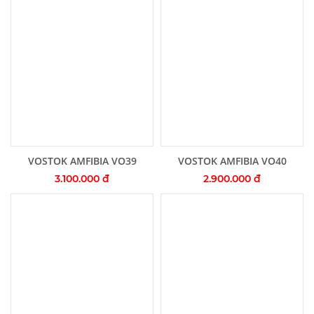
Thêm vào giỏ hàng
Thêm vào giỏ hàng
VOSTOK AMFIBIA VO39
VOSTOK AMFIBIA VO40
3.100.000 đ
2.900.000 đ