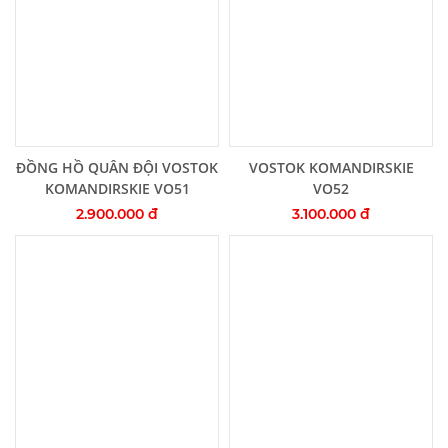
Thêm vào giỏ hàng
Thêm vào giỏ hàng
ĐỒNG HỒ QUÂN ĐỘI VOSTOK
VOSTOK KOMANDIRSKIE
KOMANDIRSKIE VO51
VO52
2.900.000 đ
3.100.000 đ