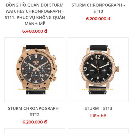
Thêm vào giỏ hàng
Thêm vào giỏ hàng
ĐỒNG HỒ QUÂN ĐỘI STURM
STURM CHRONPOGRAPH -
WATCHES CHRONPOGRAPH -
ST10
ST11: PHỤC VỤ KHÔNG QUÂN
6.200.000 đ
MẠNH MẼ
6.400.000 đ
Thêm vào giỏ hàng
Thêm vào giỏ hàng
STURM CHRONPOGRAPH -
STURM - ST13
ST12
Liên hệ
6.200.000 đ