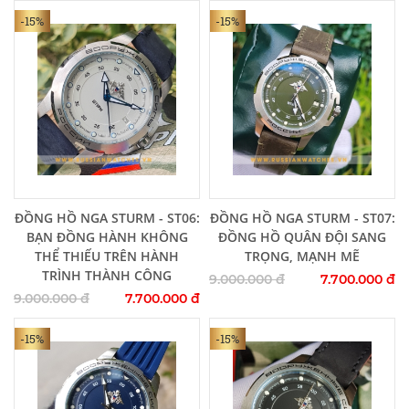
-15%
-15%
Thêm vào giỏ hàng
Thêm vào giỏ hàng
ĐỒNG HỒ NGA STURM - ST06:
ĐỒNG HỒ NGA STURM - ST07:
BẠN ĐỒNG HÀNH KHÔNG
ĐỒNG HỒ QUÂN ĐỘI SANG
THỂ THIẾU TRÊN HÀNH
TRỌNG, MẠNH MẼ
TRÌNH THÀNH CÔNG
9.000.000 đ
7.700.000 đ
9.000.000 đ
7.700.000 đ
-15%
-15%