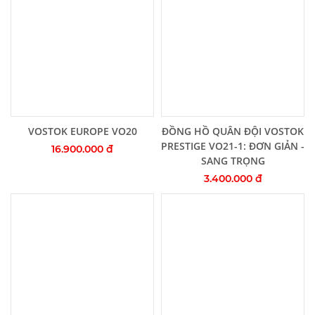
Thêm vào giỏ hàng
Thêm vào giỏ hàng
VOSTOK EUROPE VO20
ĐỒNG HỒ QUÂN ĐỘI VOSTOK
PRESTIGE VO21-1: ĐƠN GIẢN -
16.900.000 đ
SANG TRỌNG
3.400.000 đ