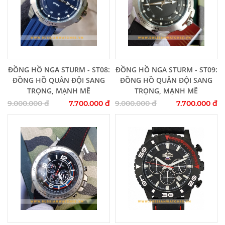
Thêm vào giỏ hàng
Thêm vào giỏ hàng
ĐỒNG HỒ NGA STURM - ST08:
ĐỒNG HỒ NGA STURM - ST09:
ĐỒNG HỒ QUÂN ĐỘI SANG
ĐỒNG HỒ QUÂN ĐỘI SANG
TRỌNG, MẠNH MẼ
TRỌNG, MẠNH MẼ
9.000.000 đ
7.700.000 đ
9.000.000 đ
7.700.000 đ