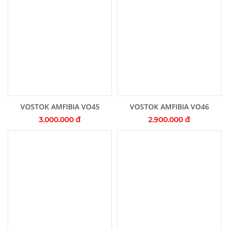
Thêm vào giỏ hàng
Thêm vào giỏ hàng
VOSTOK AMFIBIA VO45
VOSTOK AMFIBIA VO46
3.000.000 đ
2.900.000 đ