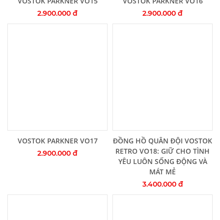
VOSTOK PARKNER VO15
VOSTOK PARKNER VO16
2.900.000 đ
2.900.000 đ
Thêm vào giỏ hàng
Thêm vào giỏ hàng
VOSTOK PARKNER VO17
ĐỒNG HỒ QUÂN ĐỘI VOSTOK
RETRO VO18: GIỮ CHO TÌNH
2.900.000 đ
YÊU LUÔN SỐNG ĐỘNG VÀ
MÁT MẺ
3.400.000 đ