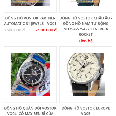
Thêm vào giỏ hàng
Thêm vào giỏ hàng
ĐỒNG HỒ VOSTOK PARTNER
ĐỒNG HỒ VOSTOK CHÂU ÂU -
AUTOMATIC 31 JEWELS - VO01
ĐỒNG HỒ NAM TỰ ĐỘNG
NH35A-575A279 ENERGIA
3.500.000 đ
2.900.000 đ
ROCKET
Liên hệ
Thêm vào giỏ hàng
Thêm vào giỏ hàng
ĐỒNG HỒ QUÂN ĐỘI VOSTOK
ĐỒNG HỒ VOSTOK EUROPE
VO04: CỖ MÁY BÊN BỈ CỦA
VO05