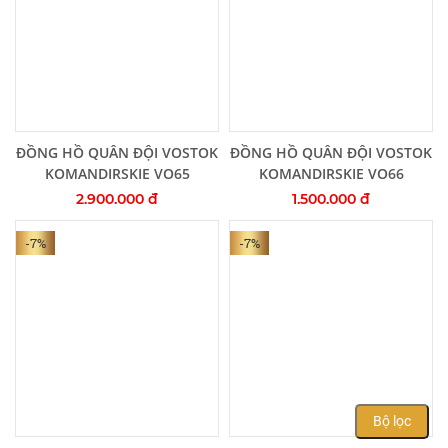
Thêm vào giỏ hàng
Thêm vào giỏ hàng
ĐỒNG HỒ QUÂN ĐỘI VOSTOK
ĐỒNG HỒ QUÂN ĐỘI VOSTOK
KOMANDIRSKIE VO65
KOMANDIRSKIE VO66
2.900.000 đ
1.500.000 đ
-7%
-7%
Bộ lọc