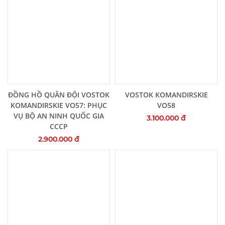
Thêm vào giỏ hàng
Thêm vào giỏ hàng
ĐỒNG HỒ QUÂN ĐỘI VOSTOK
VOSTOK KOMANDIRSKIE
KOMANDIRSKIE VO57: PHỤC
VO58
VỤ BỘ AN NINH QUỐC GIA
3.100.000 đ
CCCP
2.900.000 đ