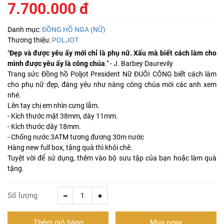
7.700.000 đ
Danh mục:
ĐỒNG HỒ NGA (NỮ)
Thương thiệu:
POLJOT
"
Ðẹp và được yêu ấy mới chỉ là phụ nữ. Xấu mà biết cách làm cho
mình được yêu ấy là công chúa
." - J. Barbey Daurevily
Trang sức Đồng hồ Poljot President Nữ ĐUÔI CÔNG biết cách làm
cho phụ nữ đẹp, đáng yêu như nàng công chúa mời các anh xem
nhé.
Lên tay chị em nhìn cưng lắm.
- Kích thước mặt 38mm, dày 11mm.
- Kích thước dây 18mm.
- Chống nước 3ATM tương đương 30m nước
Hàng new full box, tặng quà thì khỏi chê.
Tuyệt vời để sử dụng, thêm vào bộ sưu tập của bạn hoặc làm quà
tặng.
Số lượng
Thêm giỏ hàng
Mua ngay