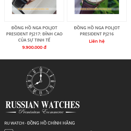
Thêm vào giỏ hàng
Thêm vào giỏ hàng
ĐỒNG HỒ NGA POLJOT
ĐỒNG HỒ NGA POLJOT
PRESIDENT PJ217: ĐỈNH CAO
PRESIDENT PJ216
CỦA SỰ TINH TẾ
Liên hệ
9.900.000 đ
ĐỒNG HỒ CHÍNH HÃNG
RU WATCH -