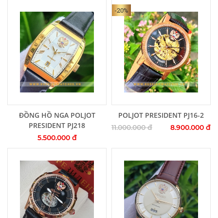
-20%
Thêm vào giỏ hàng
Thêm vào giỏ hàng
ĐỒNG HỒ NGA POLJOT
POLJOT PRESIDENT PJ16-2
PRESIDENT PJ218
11.000.000 đ
8.900.000 đ
5.500.000 đ