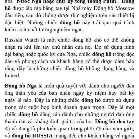
hoa "
Nước Nga hoặc chữ ký tổng thống Putin
".
Đồng
hồ
được lắp ráp bằng tay tại Nhà máy Đồng hồ Moscow
đầu tiên, sau đó chúng được thử nghiệm trên các thiết bị
đặc biệt. Những chiếc
đồng hồ
này trải qua quá trình
kiểm soát chất lượng nghiêm ngặt.
Russian Watch là một chiếc đồng hồ khó có thể không
nhận ra khi lên tay chủ nhân của nó. Do sử dụng hình
đại bàng hoặc quốc kỳ của Nga, chiếc
đồng hồ
trông độc
đáo và phong cách và khách hàng có thể được đảm bảo
rằng đây là những chiếc đồng hồ không đụng hàng và
linited.
Đồng hồ Nga
là món quà tuyệt vời dành cho người đàn
ông thân yêu của bạn nhân ngày kỷ niệm hay bất kỳ
ngày lễ nào. Đây là những chiếc
đồng hồ
được sử dụng
trong các cuộc họp kinh doanh quan trọng. Đây là một
chiếc
đồng hồ
đẳng cấp dành cho những người đàn ông
thành đạt và khảng định giá trị của họ.
Đồng hồ đeo tay
đã và đang là phụ kiện quan trọng phối đồ của nam giới,
và
đồng hồ RUSSIA
mang đến cho khách hàng vẻ ngoài