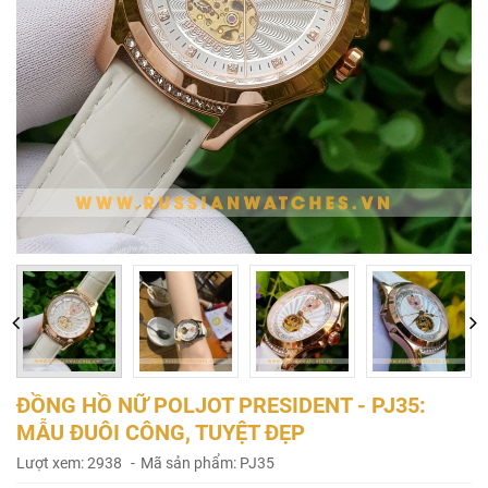
ĐỒNG HỒ NỮ POLJOT PRESIDENT - PJ35:
MẪU ĐUÔI CÔNG, TUYỆT ĐẸP
Lượt xem: 2938
Mã sản phẩm: PJ35