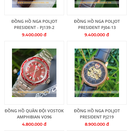
Thêm vào giỏ hàng
Thêm vào giỏ hàng
ĐỒNG HỒ NGA POLJOT
ĐỒNG HỒ NGA POLJOT
PRESIDENT - PJ139-2
PRESIDENT PJ04-13
9.400.000 đ
9.400.000 đ
Thêm vào giỏ hàng
Thêm vào giỏ hàng
ĐỒNG HỒ QUÂN ĐỘI VOSTOK
ĐỒNG HỒ NGA POLJOT
AMPHIBIAN VO96
PRESIDENT PJ219
4.800.000 đ
8.900.000 đ