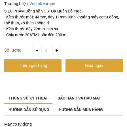
Thương thiệu:
Vostok europe
SIÊU PHẨM Đồng hồ VOSTOK Quân Đội Nga.
- Kích thước mặt: 44mm, dày 11mm, kính khoáng máy cơ tự động,
thể thao, vỏ thép không rỉ
- Kích thước dây 22mm, cao su.
- Chịu nước 20ATM hoặc đến 200 m.
Số lượng
Thêm giỏ hàng
Mua ngay
THÔNG SỐ KỸ THUẬT
BẢO HÀNH VÀ HẬU MÃI
HƯỚNG DẪN SỬ DỤNG
HƯỚNG DẪN MUA HÀNG
Máy cơ tự động