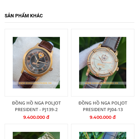
SẢN PHẨM KHÁC
Thêm vào giỏ hàng
Thêm vào giỏ hàng
ĐỒNG HỒ NGA POLJOT
ĐỒNG HỒ NGA POLJOT
PRESIDENT - PJ139-2
PRESIDENT PJ04-13
9.400.000 đ
9.400.000 đ