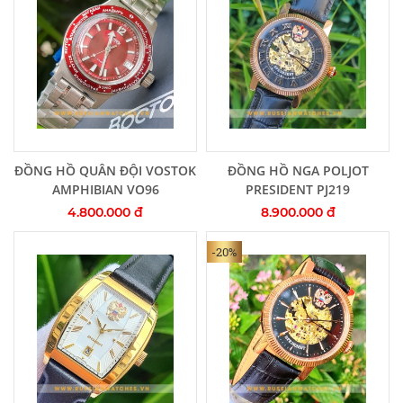
Thêm vào giỏ hàng
Thêm vào giỏ hàng
ĐỒNG HỒ QUÂN ĐỘI VOSTOK
ĐỒNG HỒ NGA POLJOT
AMPHIBIAN VO96
PRESIDENT PJ219
4.800.000 đ
8.900.000 đ
-20%