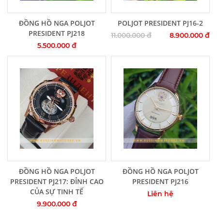
Thêm vào giỏ hàng
Thêm vào giỏ hàng
ĐỒNG HỒ NGA POLJOT
POLJOT PRESIDENT PJ16-2
PRESIDENT PJ218
11.000.000 đ
8.900.000 đ
5.500.000 đ
Thêm vào giỏ hàng
Thêm vào giỏ hàng
ĐỒNG HỒ NGA POLJOT
ĐỒNG HỒ NGA POLJOT
PRESIDENT PJ217: ĐỈNH CAO
PRESIDENT PJ216
CỦA SỰ TINH TẾ
Liên hệ
9.900.000 đ