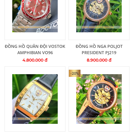
Thêm vào giỏ hàng
Thêm vào giỏ hàng
ĐỒNG HỒ QUÂN ĐỘI VOSTOK
ĐỒNG HỒ NGA POLJOT
AMPHIBIAN VO96
PRESIDENT PJ219
4.800.000 đ
8.900.000 đ
-20%