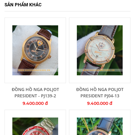
SẢN PHẨM KHÁC
Thêm vào giỏ hàng
Thêm vào giỏ hàng
ĐỒNG HỒ NGA POLJOT
ĐỒNG HỒ NGA POLJOT
PRESIDENT - PJ139-2
PRESIDENT PJ04-13
9.400.000 đ
9.400.000 đ