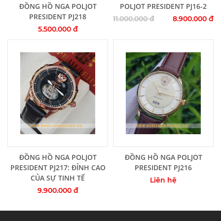
Thêm vào giỏ hàng
Thêm vào giỏ hàng
ĐỒNG HỒ NGA POLJOT
POLJOT PRESIDENT PJ16-2
PRESIDENT PJ218
11.000.000 đ
8.900.000 đ
5.500.000 đ
Thêm vào giỏ hàng
Thêm vào giỏ hàng
ĐỒNG HỒ NGA POLJOT
ĐỒNG HỒ NGA POLJOT
PRESIDENT PJ217: ĐỈNH CAO
PRESIDENT PJ216
CỦA SỰ TINH TẾ
Liên hệ
9.900.000 đ