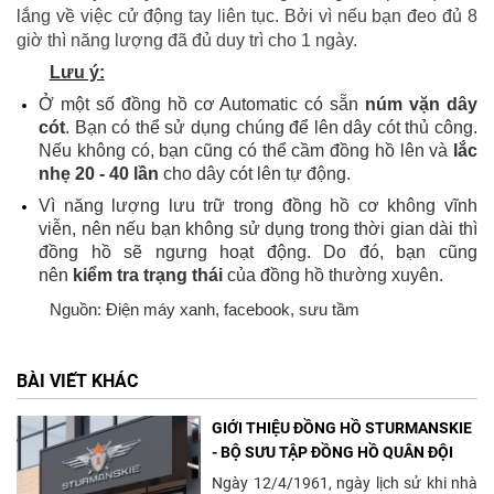
lắng về việc cử động tay liên tục. Bởi vì nếu bạn đeo đủ 8
giờ thì năng lượng đã đủ duy trì cho 1 ngày.
Lưu ý:
Ở một số đồng hồ cơ Automatic có sẵn
núm vặn dây
cót
. Bạn có thể sử dụng chúng để lên dây cót thủ công.
Nếu không có, bạn cũng có thể cầm đồng hồ lên và
lắc
nhẹ 20 - 40 lần
cho dây cót lên tự động.
Vì năng lượng lưu trữ trong đồng hồ cơ không vĩnh
viễn, nên nếu bạn không sử dụng trong thời gian dài thì
đồng hồ sẽ ngưng hoạt động. Do đó, bạn cũng
nên
kiểm tra trạng thái
của đồng hồ thường xuyên.
Nguồn: Điện máy xanh, facebook, sưu tầm
BÀI VIẾT KHÁC
GIỚI THIỆU ĐỒNG HỒ STURMANSKIE
- BỘ SƯU TẬP ĐỒNG HỒ QUÂN ĐỘI
Ngày 12/4/1961, ngày lịch sử khi nhà