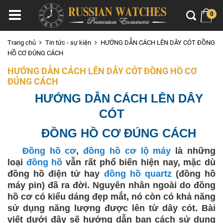
0
Trang chủ
Tin tức - sự kiện
HƯỚNG DẪN CÁCH LÊN DÂY CÓT ĐỒNG
HỒ CƠ ĐÚNG CÁCH
HƯỚNG DẪN CÁCH LÊN DÂY CÓT ĐỒNG HỒ CƠ
ĐÚNG CÁCH
HƯỚNG DẪN CÁCH LÊN DÂY
CÓT
ĐỒNG HỒ CƠ ĐÚNG CÁCH
Đồng hồ cơ
,
đồng hồ cơ lộ máy
là những
loại
đồng hồ
vẫn rất phổ biến hiện nay, mặc dù
đồng hồ điện tử hay
đồng hồ quartz
(đồng hồ
máy pin) đã ra đời. Nguyên nhân ngoài do đồng
hồ cơ có kiểu dáng đẹp mắt, nó còn có khả năng
sử dụng năng lượng được lên từ dây cót. Bài
viết dưới đây sẽ hướng dẫn bạn cách sử dụng