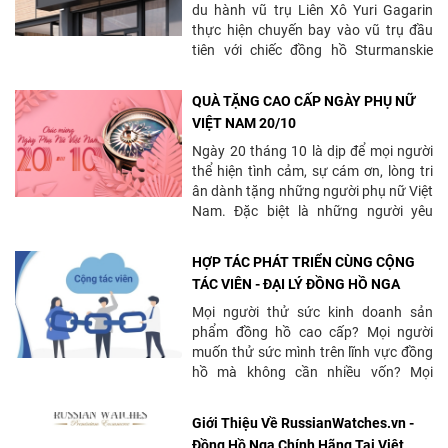
du hành vũ trụ Liên Xô Yuri Gagarin
thực hiện chuyến bay vào vũ trụ đầu
tiên với chiếc đồng hồ Sturmanskie
được sản xuất...
QUÀ TẶNG CAO CẤP NGÀY PHỤ NỮ
VIỆT NAM 20/10
Ngày 20 tháng 10 là dịp để mọi người
thể hiện tình cảm, sự cám ơn, lòng tri
ân dành tặng những người phụ nữ Việt
Nam. Đặc biệt là những người yêu
thương...
HỢP TÁC PHÁT TRIỂN CÙNG CỘNG
TÁC VIÊN - ĐẠI LÝ ĐỒNG HỒ NGA
Mọi người thử sức kinh doanh sản
phẩm đồng hồ cao cấp? Mọi người
muốn thử sức mình trên lĩnh vực đồng
hồ mà không cần nhiều vốn? Mọi
người muốn gia...
Giới Thiệu Về RussianWatches.vn -
Đồng Hồ Nga Chính Hãng Tại Việt