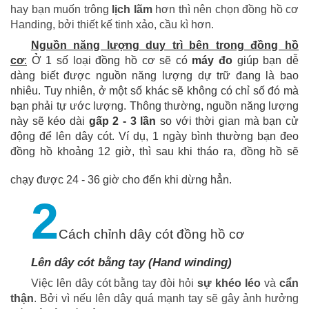
hay bạn muốn trông
lịch lãm
hơn thì nên chọn đồng hồ cơ
Handing, bởi thiết kế tinh xảo, cầu kì hơn.
Nguồn năng lượng duy trì bên trong đồng hồ
cơ
:
Ở 1 số loại đồng hồ cơ sẽ có
máy đo
giúp bạn dễ
dàng biết được nguồn năng lượng dự trữ đang là bao
nhiêu. Tuy nhiên, ở một số khác sẽ không có chỉ số đó mà
bạn phải tự ước lượng. Thông thường, nguồn năng lượng
này sẽ kéo dài
gấp 2 - 3 lần
so với thời gian mà bạn cử
động để lên dây cót. Ví dụ, 1 ngày bình thường bạn đeo
đồng hồ khoảng 12 giờ, thì sau khi tháo ra, đồng hồ sẽ
chạy được 24 - 36 giờ cho đến khi dừng hẳn.
2
Cách chỉnh dây cót đồng hồ cơ
Lên dây cót bằng tay (Hand winding)
Việc lên dây cót bằng tay đòi hỏi
sự khéo léo
và
cẩn
thận
. Bởi vì nếu lên dây quá mạnh tay sẽ gây ảnh hưởng