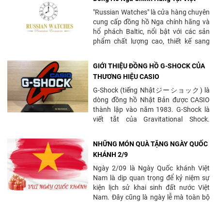
Nam
"Russian Watches" là cửa hàng chuyên
cung cấp đồng hồ Nga chính hãng và
hổ phách Baltic, nổi bật với các sản
phẩm chất lượng cao, thiết kế sang
trọng và phong cách...
GIỚI THIỆU ĐỒNG HỒ G-SHOCK CỦA
THƯƠNG HIỆU CASIO
G-Shock (tiếng Nhậtジーショック) là
dòng đồng hồ Nhật Bản được CASIO
thành lập vào năm 1983. G-Shock là
viết tắt của Gravitational Shock.
Những chiếc đồng hồ...
NHỮNG MÓN QUÀ TẶNG NGÀY QUỐC
KHÁNH 2/9
Ngày 2/09 là Ngày Quốc khánh Việt
Nam là dịp quan trọng để kỷ niệm sự
kiện lịch sử khai sinh đất nước Việt
Nam. Đây cũng là ngày lễ mà toàn bộ
người lao...