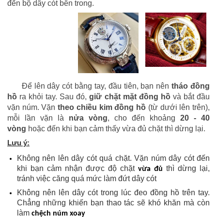
đến bộ dây cót bên trong.
Để lên dây cót bằng tay, đầu tiên, bạn nên
tháo đồng
hồ
ra khỏi tay. Sau đó,
giữ chặt mặt đồng hồ
và bắt đầu
vặn núm. Vặn
theo chiều kim đồng hồ
(từ dưới lên trên),
mỗi lần vặn là
nửa vòng
, cho đến khoảng
20 - 40
vòng
hoặc đến khi bạn cảm thấy vừa đủ chặt thì dừng lại.
Lưu ý:
Không nên lên dây cót quá chặt. Vặn núm dây cót đến
khi bạn cảm nhận được độ chặt
thì dừng lại,
vừa đủ
tránh việc căng quá mức làm đứt dây cót
Không nên lên dây cót trong lúc đeo đồng hồ trên tay.
Chẳng những khiến bạn thao tác sẽ khó khăn mà còn
làm
chệch núm xoay